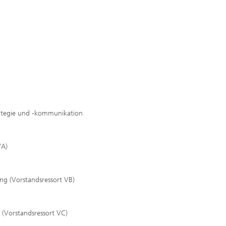
rategie und -kommunikation
VA)
ung (Vorstandsressort VB)
 (Vorstandsressort VC)