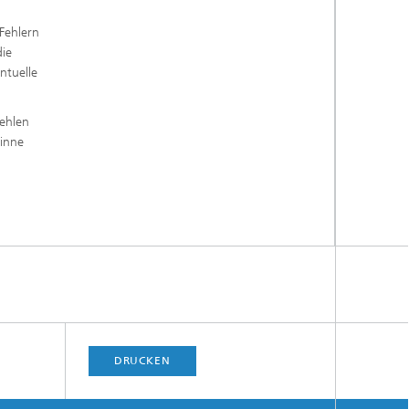
 Fehlern
die
ntuelle
Fehlen
Sinne
DRUCKEN