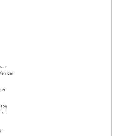
naus
fen der
rer
gabe
rei.
er